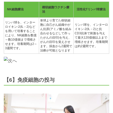
樹状細胞ワクチン療
NK細胞療法
活性化Tリンパ球療法
法
単球より育てた樹状細
リンパ球を、インター
胞に自己がん組織やが
リンパ球を、インターロ
ロイキン-2(IL－2)など
ん抗原(アミノ酸を組み
イキン-2(IL－2)と抗
を用いて培養すること
合わせるなどして作っ
CD3抗体で刺激を与え
により、NK細胞を数億
たがんの目印)を与え、
て最大120億個以上まで
～数10億個まで増殖さ
がんの目印を覚えさせ
増殖させます。培養期間
せます。培養期間は2～
ます。採血から2週間で
は約2週間です。
3週間です。
治療が可能となります
【6】免疫細胞の投与