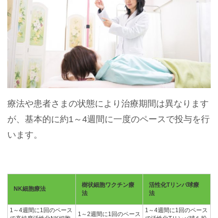
療法や患者さまの状態により治療期間は異なります
が、基本的に約1～4週間に一度のペースで投与を行
います。
樹状細胞ワクチン療
活性化Tリンパ球療
NK細胞療法
法
法
1～4週間に1回のペース
1～4週間に1回のペース
1～2週間に1回のペース