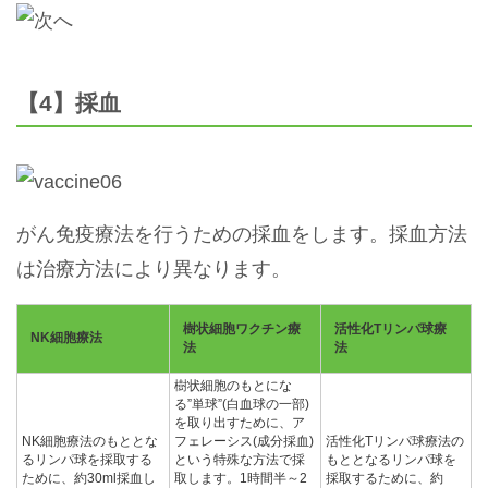
【4】採血
がん免疫療法を行うための採血をします。採血方法
は治療方法により異なります。
樹状細胞ワクチン療
活性化Tリンパ球療
NK細胞療法
法
法
樹状細胞のもとにな
る”単球”(白血球の一部)
を取り出すために、ア
NK細胞療法のもととな
フェレーシス(成分採血)
活性化Tリンパ球療法の
るリンパ球を採取する
という特殊な方法で採
もととなるリンパ球を
ために、約30ml採血し
取します。1時間半～2
採取するために、約