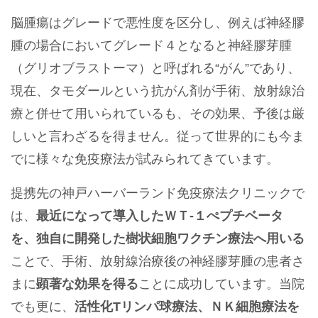
脳腫瘍はグレードで悪性度を区分し、例えば神経膠
腫の場合においてグレード４となると神経膠芽腫
（グリオブラストーマ）と呼ばれる“がん”であり、
現在、タモダールという抗がん剤が手術、放射線治
療と併せて用いられているも、その効果、予後は厳
しいと言わざるを得ません。従って世界的にも今ま
でに様々な免疫療法が試みられてきています。
提携先の神戸ハーバーランド免疫療法クリニックで
は、
最近になって導入したＷＴ-１ぺプチベータ
を、独自に開発した樹状細胞ワクチン療法へ用いる
ことで、手術、放射線治療後の神経膠芽腫の患者さ
まに
顕著な効果を得る
ことに成功しています。当院
でも更に、
活性化Tリンパ球療法、ＮＫ細胞療法を